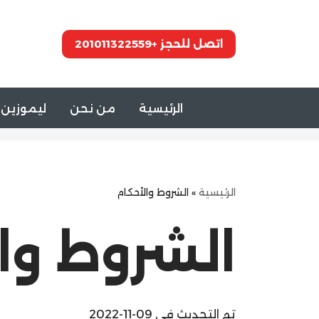
تخطى
اتصل للحجز +201011322559
إلى
المحتوى
الرئيسية
من نحن
ليموزين 
الرئيسية
»
الشروط والأحكام
الشروط وا
تم التحديث في 09-11-2022