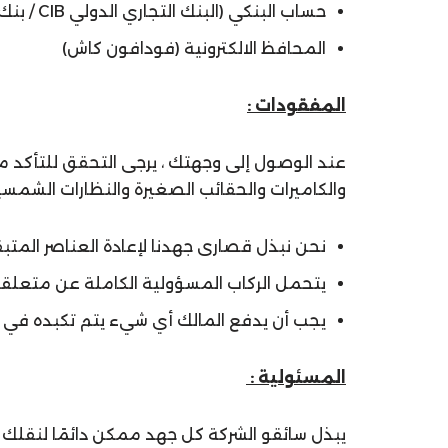
حساب البنكي (البنك التجاري الدولي CIB / بنك الاهلي المصري NBE)
المحافظ الالكترونية (فودافون كاش)
المفقودات :
عند الوصول إلى وجهتك ، يرجى التحقق للتأكد م
والكاميرات والحقائب الصغيرة والنظارات الشمسية
نحن نبذل قصارى جهدنا لإعادة العناصر المتبقي
يتحمل الركاب المسؤولية الكاملة عن متعلق
يجب أن يدفع المالك أي شيء يتم تكبده في إ
المسئولية :
يبذل سائقو الشركة كل جهد ممكن دائمًا لنقل