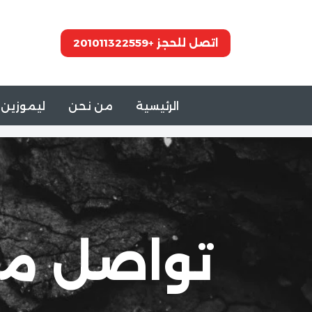
تخطى
اتصل للحجز +201011322559
إلى
المحتوى
الرئيسية
من نحن
ليموزين 
تواصل مع