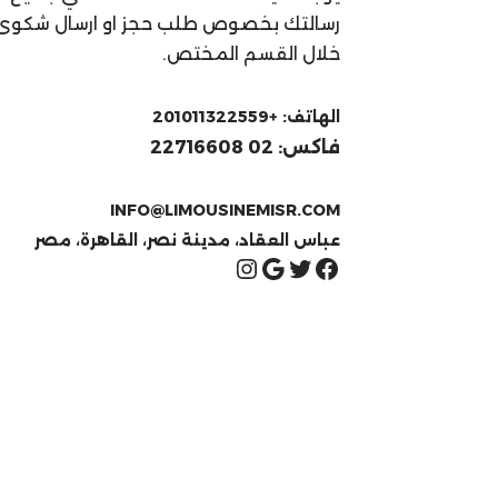
رسالتك بخصوص طلب حجز او ارسال شكوى م
خلال القسم المختص.
الهاتف: +201011322559
فاكس: 02 22716608
INFO@LIMOUSINEMISR.
COM
عباس العقاد، مدينة نصر، القاهرة، مصر