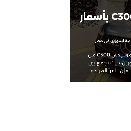
ليموزين مرسيدس C300 بأسعار
ة ليموزين في مصر
اقل اسعار ليموزين مرسيدس تُعتبر سيارة مرسيدس C300 من
وزين، حيث تجمع بين
، فإن…
اقرأ المزيد »