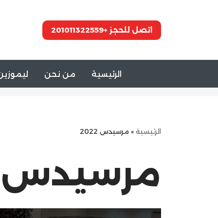
تخطى
اتصل للحجز +201011322559
إلى
المحتوى
الرئيسية
من نحن
ليموزين 
الرئيسية
»
مرسيدس 2022
مرسيدس 2022