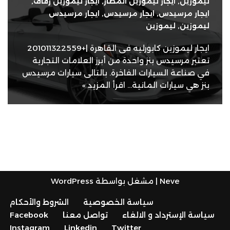
ليموزين
,
ايجار ليموزين المطار
,
ايجار ليموزين زفاف
,
ايجار مرسيدس
,
ايجار مرسيدس
,
ايجار مرسيدس
ليموزين
,
ليموزين
ايجار ليموزين كابورليه فى القاهرة |+201011322559
تعتبر مرسيدس بنز واحدة من أبرز العلامات التجارية
في صناعة السيارات الفاخرة. بالتالى سيارات مرسيدس
بنز هي سيارات المانية…
اقرأ المزيد »
Neve
| مشغل بواسطة
WordPress
سياسة الخصوصية
الشروط والأحكام
سياسة الإسترداد و الالغاء
تواصل معنا
Facebook
Instagram
Linkedin
Twitter