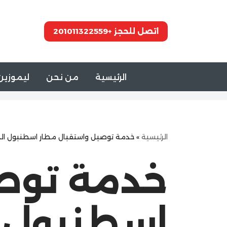
تخطى
اتصل للحجز +201011322559
إلى
المحتوى
الرئيسية
من نحن
ليموزين 
الرئيسية
»
خدمة توصيل واستقبال مطار اسطنبول الج
خدمة توص
اسطنبول ا