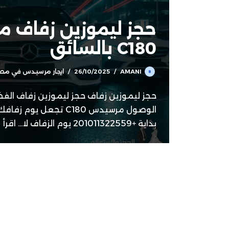
حجز ليموزين زفاف 
C180 بالسائق
AMANI
26/10/2025
ايجار مرسيدس في مص
حجز ليموزين زفاف حجز ليموزين زفاف الف
الوصول مرسيدس C180 تجعل 
بداية +201011322559 يوم الزفاف لا…
اقرأ 