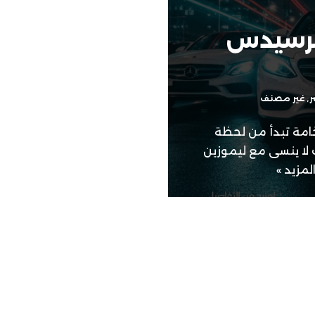
مرسيدس
ر
,
غير مصنف
خامة تبدأ من لحظة
يوم زفافك لا ينسى مع ليموزين
المزيد »