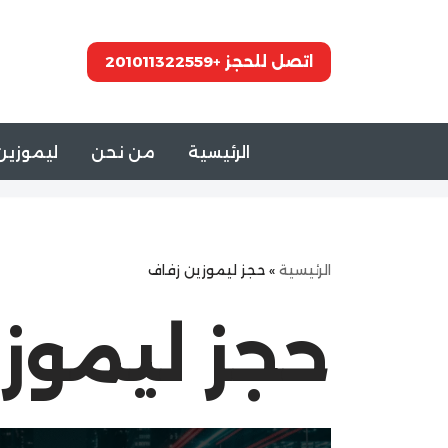
تخطى
اتصل للحجز +201011322559
إلى
المحتوى
الرئيسية
من نحن
ليموزين 
الرئيسية
»
حجز ليموزين زفاف
حجز ليموز