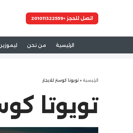
تخطى
اتصل للحجز +201011322559
إلى
المحتوى
الرئيسية
من نحن
ليموزين 
الرئيسية
»
تويوتا كوستر للايجار
تويوتا كوست