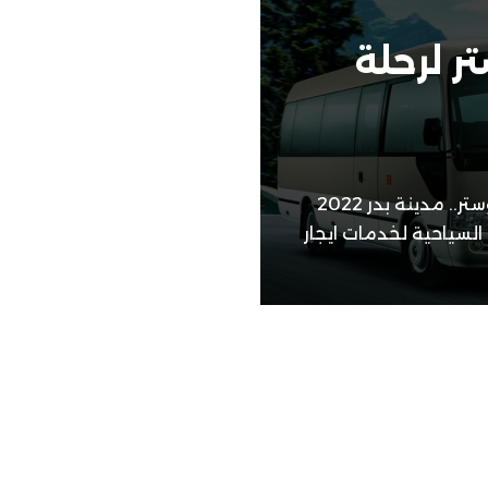
ر لرحلة
ايجار باص تويوتا كوستر شركة تأجير باص كوستر.. مدينة بدر 2022
لسياحية لخدمات ايجار