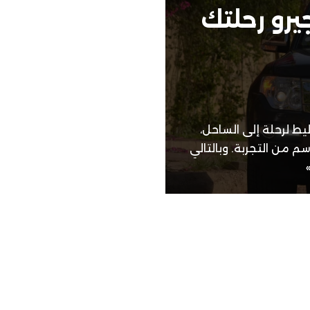
يرو رحلتك
يط لرحلة إلى الساحل،
سم من التجربة. وبالتالي