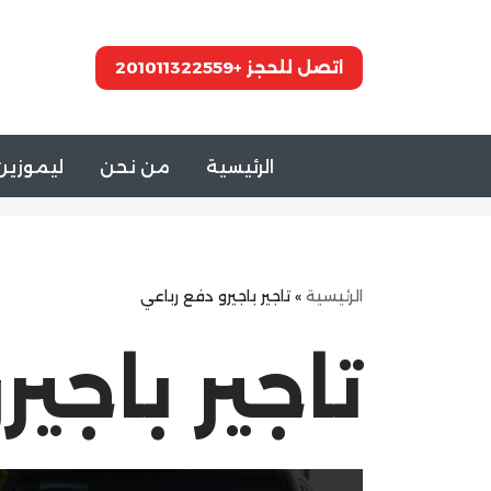
تخطى
اتصل للحجز +201011322559
إلى
المحتوى
الرئيسية
من نحن
ليموزين 
الرئيسية
»
تاجير باجيرو دفع رباعي
تاجير باجي