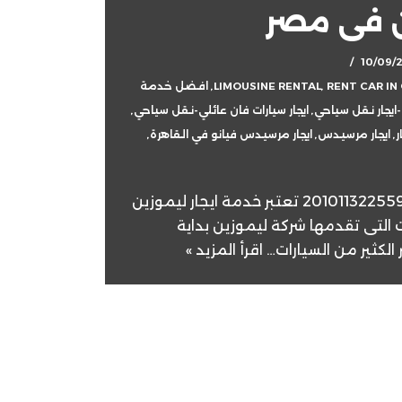
ين فى مصر
10/09/
RENT CAR IN
,
LIMOUSINE RENTAL
,
افضل خدمة
,
ايجار سيارات فان عائلي-نقل سياحي
,
ر
,
ايجار مرسيدس
,
ايجار مرسيدس فيانو في القاهرة
,
ايجار ليموزين فى مصر |+201011322559 تعتبر خدمة ايجار ليموزين
التى تقدمها شركة ليموزين بداية
ر الكثير من السيارات…
اقرأ المزيد »