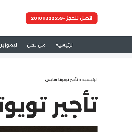
تخطى
اتصل للحجز +201011322559
إلى
المحتوى
الرئيسية
من نحن
ليموزين 
الرئيسية
»
تأجير تويوتا هايس
تأجير تويو