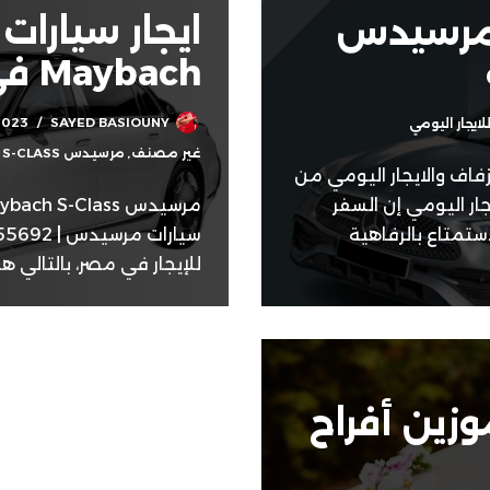
ايجار سيارا
ر مرسيدس
Maybach في القاهرة
2023
SAYED BASIOUNY
يجار اليومي
غير مصنف
,
مرسيدس MAYBACH S-CLASS للإيجار
فاف والايجار اليومي من
0 مرسيدس للايجار اليومي إن السفر
ستمتاع بالرفاهية
للإيجار في مصر، بالتالي 
وزين أفراح