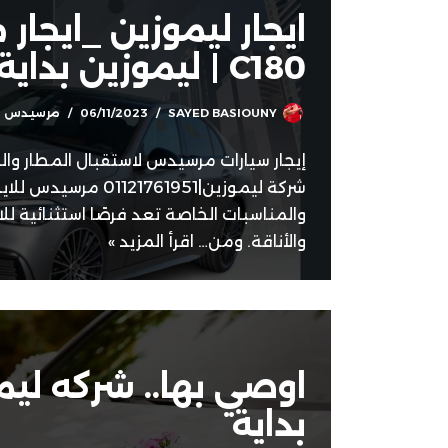
ايجار ليموزين _ايجا
C180 | ليموزين بداية
SAYED BASIOUNY
06/11/2023
مرسيدس للا
إيجار سيارات مرسيدس لاستقبال المطار والز
شركة ليموزين|1121761951
والمناسبات الخاصة تعد فرصًا استثنائية للا
والأناقة. ومن…
اقرأ المزيد »
اوصي بها.. شركه ليم
بداية