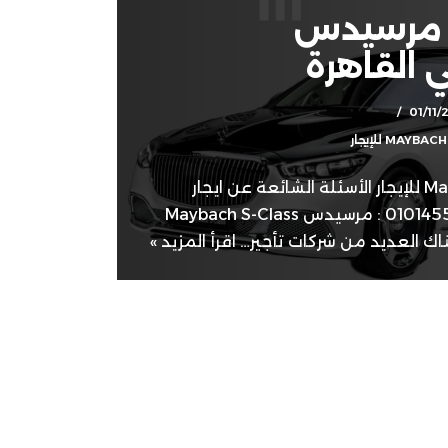
ت مرسيدس
01/11/
مرسيدس Maybach S-Class للإيجار الأسئلة الشائعة عن ايجار
سيارات مرسيدس | 01014555692 : مرسيدس Maybach S-Class
هناك العديد من شركات تأجير…
اقرأ المزيد »