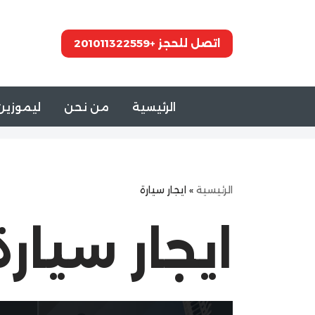
تخطى
اتصل للحجز +201011322559
إلى
المحتوى
الرئيسية
من نحن
ليموزين 
الرئيسية
»
ايجار سيارة
ايجار سيارة