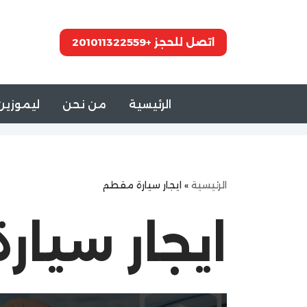
تخطى
اتصل للحجز +201011322559
إلى
المحتوى
الرئيسية
من نحن
ليموزين 
الرئيسية
»
ايجار سيارة مقطم
ايجار سيا