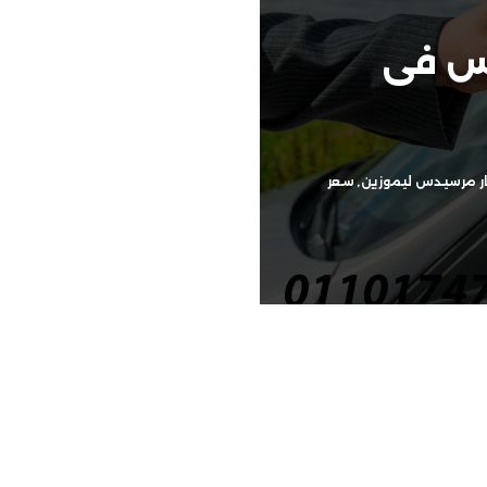
دس فى
ار مرسيدس ليموزين
,
سعر