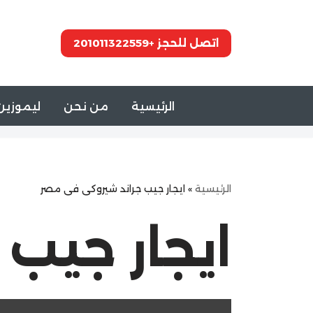
تخطى
اتصل للحجز +201011322559
إلى
المحتوى
الرئيسية
من نحن
ليموزين 
الرئيسية
»
ايجار جيب جراند شيروكى فى مصر
ايجار جيب