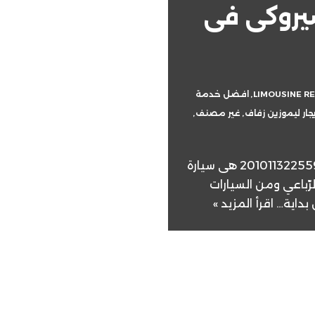
شيروكى فى
LIMOUSINE R
,
افضل خدمة
يجار ليموزين زفاف
,
غير مصنف
,
ايجار ليموزين جيب شيروكى فى القاهرة |+201011322559 هى سيارة
رّباعي ومن السيارات
 بداية…
اقرأ المزيد »