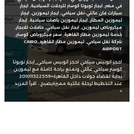
في مصر
,
ايجار تويوتا كوستر للرحلات السياحية
,
ايجار
سيارات فان عائلي-نقل سياحي
,
ايجار ليموزين
,
ايجار
ليموزين المطار
,
ايجار ليموزين باصات سياحية
,
ايجار
ميكروباص ليموزين
,
ايجار نقل سياحي
,
حافلات للايجار
,
خدمة ليموزين مطار القاهرة
,
سعر ميكروباص كوستر
,
شركة نقل سياحي
,
ليموزين مطار القاهره..CAIRO
AIRPORT
احجز اتوبيس سياحي احجز اتوبيس سياحي_ايجار تويوتا
كوستر سياحي عائلي وتمتع براحة كاملة مع ليموزين
بداية لقضاء جولات داخل القاهرة+201011322559
عند التخطيط لرحلة عائلية مميزةيصبح…
اقرأ المزيد
»