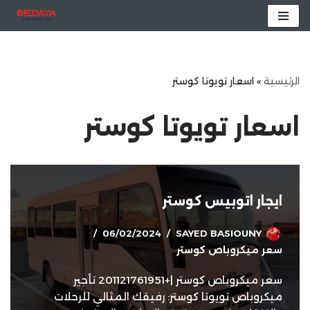
تخطى
إلى
المحتوى
الرئيسية
»
اسعار تويوتا كوستر
اسعار تويوتا كوستر
ايجار اتوبيس كوستر
06/02/2024
SAYED BASIOUNY
سعر ميكروباص كوستر
سعر ميكروباص كوستر |+201121761951 تأجير
ميكروباص تويوتا كوستر: رفيقك المثالي للرحلات