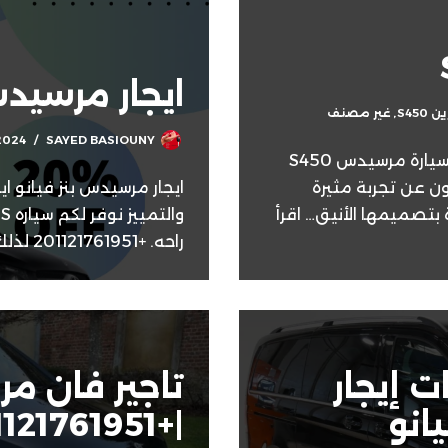
ايجار مرسيدس ف
S450
,
غير مصنف
2024
SAYED BASIOUNY
ايجار ليموزين S450 |+201121761951 إيجار سيارة مرسيدس S450
ون عن تجربة مثيرة
ايجار مرسيدس بنز فيانو 
اقرأ
راحه. +201121761951 لذلك سوف تستمتع بكل…
 إيجار
تاجير فان 
انو
|+201121761951