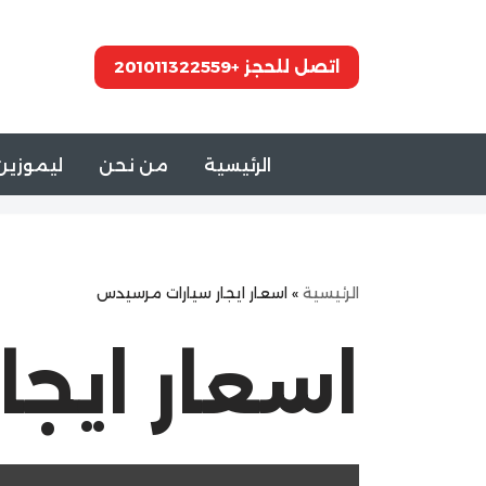
تخطى
اتصل للحجز +201011322559
إلى
المحتوى
الرئيسية
من نحن
ليموزين 
الرئيسية
»
اسعار ايجار سيارات مرسيدس
اسعار ايج