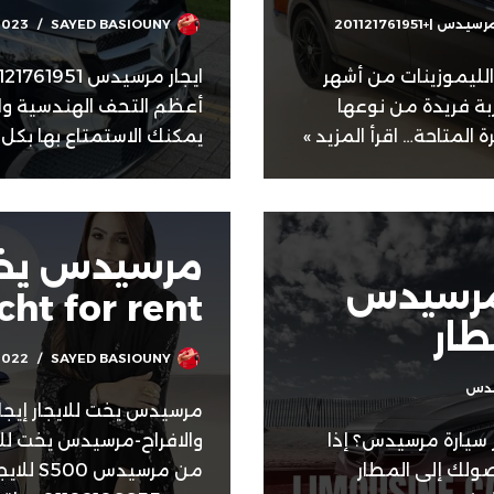
س |+201121761951
SAYED BASIOUNY
2023
دس |+201121761951 تعتبر الليموزينات من أشهر
ربة فريدة من نوعها
أعظم التحف الهندسية والت
رة المتاحة…
اقرأ المزيد »
يمكنك الاستمتاع بها بكل 
مرسيدس يخت 
 مرسيدس
ht for rent
طار
2022
SAYED BASIOUNY
يدس
سيارة مرسيدس؟ إذا
والافراح-مرسيدس يخت للاي
ولك إلى المطار