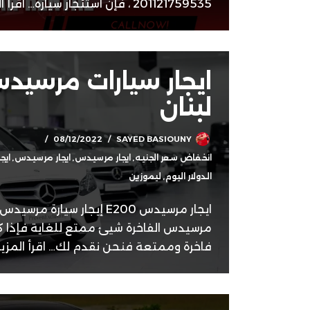
201121759535 ، فإن استئجار سيارة…
اقرأ ا
ايجار سيارات مرسي
لبنان
08/12/2022
SAYED BASIOUNY
انخفاض سعر الجنيه
,
ايجار مرسيدس
,
ايجار مرسيدس
,
ايج
الدولار اليوم
,
ليموزين
ايجار مرسيدس E200 إيجار سيارة
مرسيدس الفاخرة شيئ ممتع للغاية فإذا 
فاخرة وممتعة فنحن نقدم لك…
اقرأ المزي