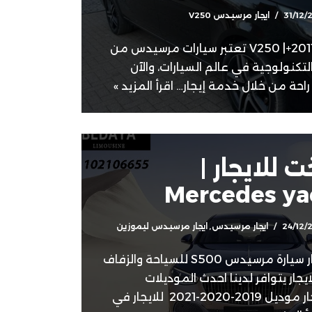
31/12/
ايجار مرسيدس V250
ايجار مرسيدس V250 |+201121761951 تعتبر سيارات مرسيدس من
كنولوجية في عالم السيارات، والآن
راحة من خلال خدمة إيجار…
اقرأ المزيد »
للايجار |
Mercedes yac
24/12/
ايجار مرسيدس
,
ايجار مرسيدس ليموزين
مرسيدس يخت للايجار إيجار سيارة مرسيدس S500 للسياحة والزفاف
جار يتوافر لدينا احدث الموديلات
من مرسيدس S500 للايجار موديل 2019-2020-2021 للايجار في