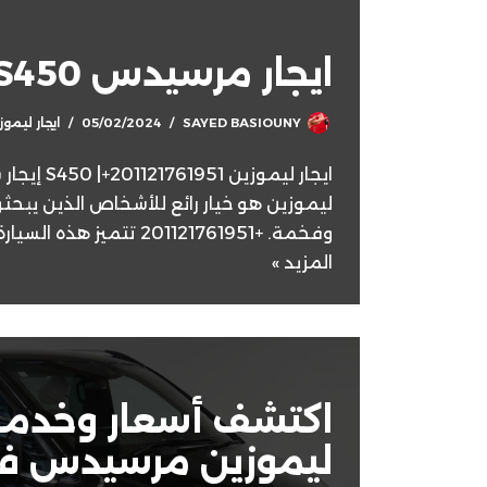
ايجار مرسيدس S450
SAYED BASIOUNY
05/02/2024
ايجار ليموزين 
ليموزين هو خيار رائع للأشخاص الذين يبحث
وفخمة. +201121761951 تتميز هذه السيارة بتصميمها الأنيق…
المزيد »
اكتشف أسعار وخدمات
ليموزين مرسيدس في