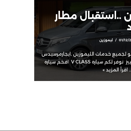
ن ..استقبال مطار
01/12/
ليموزين
و لجميع خدمات الليموزين ,ايجارمرسيدس
فيانو لعشاق الرقي والتمييز نوفر لكم سياره V CLASS افخم سياره
اقرأ المزيد »