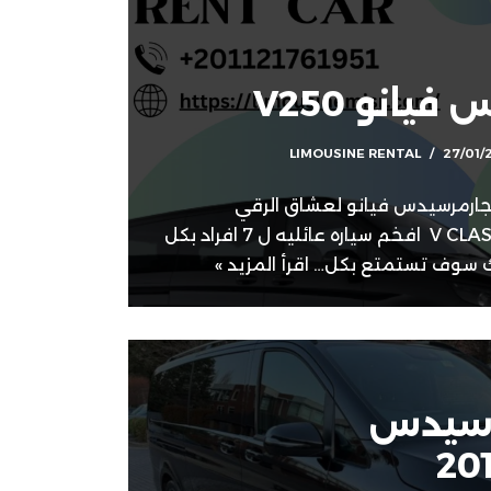
يانو V250
LIMOUSINE RENTAL
27/01/
ايجارمرسيدس فيانو لعشاق الرقي
والتمييز نوفر لكم سياره V CLASS افخم سياره عائليه ل 7 افراد بكل
اقرأ المزيد »
مرسيدس