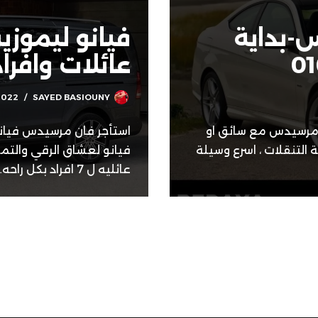
-بداية
فيانو ليموزي
عائلات وافراد
2022
SAYED BASIOUNY
ة مرسيدس مع سائق او
استأجر فان مرسيدس فيان
 التنقلات ، اسرع وسيلة
عائليه ل 7 افراد بكل راحه…