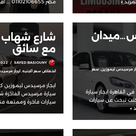
لمزيد »
مصر 01102106655 .…
اقر
دس…ميدان
شارع شهاب .
مع سائق
2022
SAYED BASIOUNY
ار مرسيدس ليموزين
,
سعر
انخفاض سعر الجنيه
,
ايجار مرسي
 مرسيدس في القاهرة ايجار سيارة
سيارة مرسيدس الفاخرة ش
كنت تبحث عن سيارات
سيارات فاخرة وممتعة ف
د »