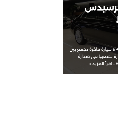
مرسيدس
تأجير مرسيدس E200 تعد مرسيدس E-Class سيارة فاخرة تجمع بين
ورة تضعها في صدارة
اقرأ المزيد »