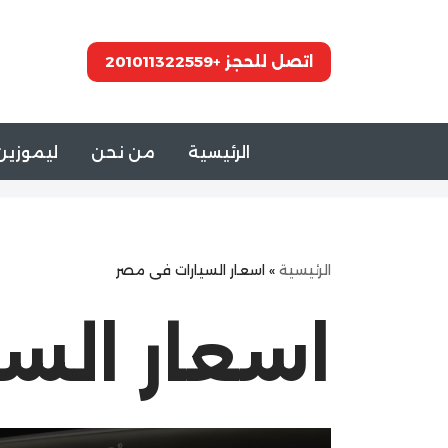
تخطى
اتصل للحجز +201011322559
إلى
المحتوى
الرئيسية
من نحن
ليموزين 
الرئيسية
»
اسعار السيارات فى مصر
اسعار الس