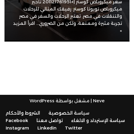
سعر ميكروباص كوستر |+201121761951 تأجير
ميكروباص تويوتا كوستر: رفيقك المثالي للرحلات
والتنقلات في مصر. تعتبر الرحلات والسفر في مصر
تجربة مثيرة وممتعة، ولكن من الضروري…
اقرأ المزيد
»
Neve
| مشغل بواسطة
WordPress
سياسة الخصوصية
الشروط والأحكام
سياسة الإسترداد و الالغاء
تواصل معنا
Facebook
Instagram
Linkedin
Twitter