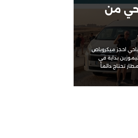
حي من
احي احجز ميكروباص
يموزين بداية في
بال المطار تحتاج دائماً