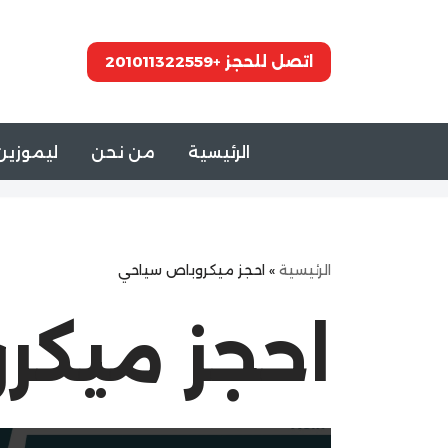
تخطى
اتصل للحجز +201011322559
إلى
المحتوى
الرئيسية
من نحن
ليموزين 
الرئيسية
»
احجز ميكروباص سياحي
احجز ميكر