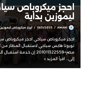
احجز ميكروباص سيا
ليموزين بداية
AMANI
19/11/2025
ايجار ميكروباص ليموزين
احجز ميكروباص سياحي احجز ميكروباص سي
تويوتا هايس سياحي لاستقبال المطار من ل
مصر+201011322559 إن خدمة استق
إلى…
اقرأ المزيد »