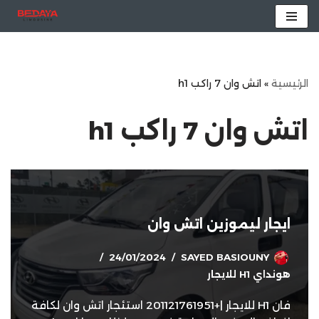
تخطى
إلى
المحتوى
الرئيسية
»
اتش وان 7 راكب h1
اتش وان 7 راكب h1
ايجار ليموزين اتش وان
24/01/2024
SAYED BASIOUNY
هونداي H1 للايجار
فان H1 للايجار |+201121761951 استئجار اتش وان لكافة