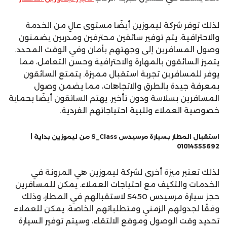
لذلك توفر شركة ليموزين أيضًا مستوى عالٍ من الخدمة
والاحترافية. يتم توفير سائقين محترفين ومدربين يضمنون
وصول المسافرين إلى وجهتهم بأمان وفي الوقت المحدد.
يتميز السائقون بالمهارة والاحترافية وحسن التعامل، مما
يوفر للمسافرين تجربة استقبال مميزة. يتمتع السائقون
بمعرفة جيدة بالطرق والاتجاهات، مما يضمن وصول
المسافرين بسلاسة ودون تأخير. يهتم السائقون أيضًا بحماية
خصوصية العملاء وتلبية احتياجاتهم الفردية.
استقبال المطار بسيارة مرسيدس S_Class من ليموزين بداية |
01014555692
لذلك تعتبر ميزة أخرى لشركة ليموزين هي المرونة في
الخدمات والتكيف مع احتياجات العملاء. يمكن للمسافرين
حجز سيارة مرسيدس S450 لاستقبالهم في المطار، وذلك
وفقًا لجدولهم الزمني ومتطلباتهم الخاصة. يمكن للعملاء
تحديد وقت الوصول وموقع الالتقاء، وسيتم توفير السيارة