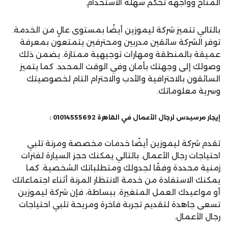
المناخ وواجهة تحكم سهلة الاستخدام.
بالتالي تتميز شركة ليموزين أيضًا بمستوى عالٍ من الخدمة.
توفر الشركة سائقين مدربين ومحترفين يتمتعون بمعرفة
عميقة بالمنطقة ومهارات توجيهية ممتازة. يضمن ذلك
وصولك إلى وجهتك بأمان وفي الوقت المحدد. كما يتميز
السائقون بالاحترافية والأدب والاحترام التام لخصوصيتك
وسرية معلوماتك.
إيجار مرسيدس لرجال الأعمال في القاهرة 01014555692 :
تقدم شركة ليموزين أيضًا خدمات مخصصة ومرنة تلبي
احتياجات رجال الأعمال. بالتالي يمكنك حجز السيارة لفترات
زمنية محددة وفقًا لجدولك ومتطلباتك الشخصية. كما
يمكنك الاستفادة من خدمة الانتظار المرنة أثناء اجتماعاتك
أو مواعيدك العمل المتغيرة. ببساطة، فإن شركة ليموزين
تسعى جاهدة لتقديم تجربة فاخرة ومريحة تلبي احتياجات
رجال الأعمال.