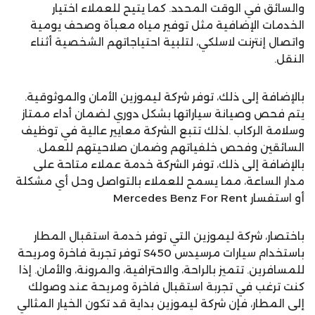
والسائق في الوقت المحدد. كما يتيح للعملاء اختيار
الخدمات الإضافية مثل توفير مياه معبأة وصحف يومية
واتصال إنترنت لاسلكي، لتلبية احتياجاتهم الشخصية أثناء
النقل.
بالإضافة إلى ذلك، توفر شركة ليموزين الأمان والموثوقية.
يتم فحص وصيانة سياراتها بشكل دوري لضمان أداء ممتاز
وسلامة الركاب .لذلك تتبع الشركة معايير عالية في توظيف
السائقين وفحص خلفياتهم وضمان صلاحيتهم للعمل.
بالإضافة إلى ذلك، توفر الشركة خدمة عملاء متاحة على
مدار الساعة، مما يسمح للعملاء بالتواصل وحل أي مشكلة
أو استفسار Mercedes Benz For Rent
باختصار، شركة ليموزين التي توفر خدمة استقبال المطار
باستخدام سيارات مرسيدس S450 توفر تجربة فاخرة ومريحة
للمسافرين. تتميز بالراحة، والاحترافية، والمرونة، والأمان. إذا
كنت ترغب في تجربة استقبال فاخرة ومريحة عند وصولك
إلى المطار، فإن شركة ليموزين بداية قد تكون الخيار المثالي