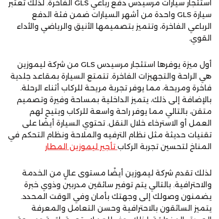
استئجار سيارات مرسيدس دفع رباعي GLS الفاخرة. لذلك تعتبر
سيارة GLS واحدة من أشهر السيارات ضمن فئة الدفع
الرباعي الفاخرة، وتتميز بتصميمها الأنيق والرياضي والأداء
القوي.
أول ميزة يوفرها استئجار مرسيدس GLS من شركة ليموزين
هي الراحة والتجهيزات الفاخرة. تتمتع السيارة بمقاعد جلدية
فاخرة ومريحة، مما يوفر تجربة مريحة للركاب أثناء الرحلة.
بالإضافة إلى ذلك، يتميز الداخلية بمساحة وفيرة وتصميم
متقن، بالتالي مما يوفر راحة واسعة للركاب ويتيح لهم
العمل أو الاسترخاء خلال النقل. تحتوي السيارة أيضًا على
تقنيات حديثة مثل نظام الترفيه والملاحة ونظام التحكم في
المناخ لتحسين تجربة الركاب
تأجير ليموزين المطار
لذلك تقدم شركة ليموزين أيضًا مستوى عالٍ من الخدمة
والاحترافية. بالتالي يتم توفير سائقين مدربين وذوي خبرة
يضمنون وصولك إلى وجهتك بأمان وفي الوقت المحدد.
يتميز السائقون بالاحترافية وحسن التعامل والمعرفة