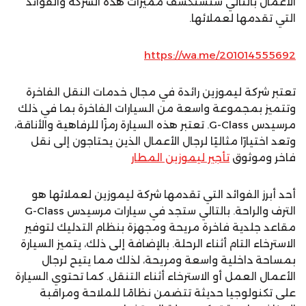
الأعمال بالتالي سنستكشف مميزات هذه الشركة والفوائد
التي تقدمها لعملائها.
https://wa.me/201014555692
تعتبر شركة ليموزين رائدة في مجال خدمات النقل الفاخرة
وتتميز بمجموعة واسعة من السيارات الفاخرة بما في ذلك
مرسيدس G-Class. تعتبر هذه السيارة رمزًا للرفاهية والأناقة،
وتعد اختيارًا مثاليًا لرجال الأعمال الذين يحتاجون إلى نقل
فاخر وموثوق
تأجير ليموزين المطار
أحد أبرز الفوائد التي تقدمها شركة ليموزين لعملائها هو
الترف والراحة. بالتالي ستجد في سيارات مرسيدس G-Class
مقاعد جلدية فاخرة مريحة ومجهزة بنظام التدليك لتوفير
الاسترخاء التام أثناء الرحلة. بالإضافة إلى ذلك، يتميز السيارة
بمساحة داخلية واسعة ومريحة، لذلك مما يتيح لرجال
الأعمال العمل أو الاسترخاء أثناء التنقل. كما تحتوي السيارة
على تكنولوجيا حديثة تتضمن نظامًا للملاحة ومراقبة