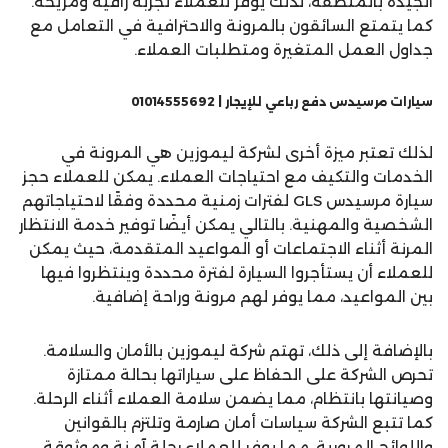
الجيدة بالمنطقة، لذلك يوفر للعملاء تجربة راقية ومريحة.
كما يتمتع السائقون بالمرونة والاحترافية في التعامل مع
جداول العمل المتغيرة ومتطلبات العملاء.
سيارات مرسيدس دفع رباعي للإيجار | 01014555692
لذلك تعتبر ميزة أخرى لشركة ليموزين هي المرونة في
الخدمات والتكيف مع احتياجات العملاء. يمكن للعملاء حجز
سيارة مرسيدس GLS لفترات زمنية محددة وفقًا لاحتياجاتهم
الشخصية والمهنية. بالتالي يمكن أيضًا توفير خدمة الانتظار
المرنة أثناء الاجتماعات أو المواعيد المتقدمة، حيث يمكن
للعملاء أن يستأجروا السيارة لفترة محددة وينتظروا فيها
بين المواعيد، مما يوفر لهم مرونة وراحة إضافية.
بالإضافة إلى ذلك، تهتم شركة ليموزين بالأمان والسلامة.
تحرص الشركة على الحفاظ على سياراتها بحالة ممتازة
وصيانتها بانتظام، مما يضمن سلامة العملاء أثناء الرحلة.
كما تتبع الشركة سياسات أمان صارمة وتلتزم بالقوانين
واللوائح المرورية، مما يوفر للعملاء رحلة آمنة وموثوقة.