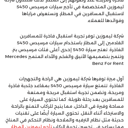
ليموزين المتخصصة في تأجير سيارات مرسيدس S450
لاستقبال المسافرين في المطار، ونستعرض مزاياها
وفوائدها للعملاء.
شركة ليموزين توفر تجربة استقبال فاخرة للمسافرين
القادمين إلى المطار باستخدام سيارات مرسيدس S450
الفاخرة. تعتبر سيارة S450 إحدى أعلى فئات مرسيدس بنز،
وتتميز بتصميمها الأنيق والفخم والأداء المتميز Mercedes
Benz For Rent
أول ميزة توفرها شركة ليموزين هي الراحة والتجهيزات
الفاخرة. تتمتع سيارة مرسيدس S450 بمقاعد جلدية فاخرة
ومريحة، وتضمن تجربة استقبال مريحة وممتعة
للمسافرين بعد رحلة طويلة. كما تحتوي السيارة على
مساحة وفيرة في الداخل، مما يتيح للركاب التمتع بالراحة
والاسترخاء أثناء النقل. تحتوي السيارة أيضًا على تقنيات
حديثة مثل نظام الترفيه والملاحة ونظام التحكم في المناخ،
مما يساعد في تحسين تجربة الركاب
تأجير ليموزين المطار