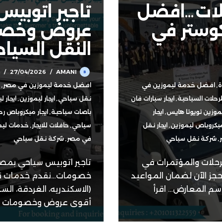
حلات…افضل
تاجير اتوبي
كوستر في
عروض وخصو
النقل السيا
27/04/2026
AMANI
ة
,
افضل خدمة ليموزين في
افضل خدمة ليموزين في مصر
,
للرحلات السياحية
,
ايجار سيارات فان
نقل سياحي
,
ايجار ليموزين
,
ايجار 
ليموزين تويوتا هايس
,
ايجار
باصات سياحية
,
ايجار ميكروباص ر
 ميكروباص ليموزين
,
ايجار نقل
سياحي
,
حافلات للايجار
,
خدمات ليمو
,
شركة نقل سياحي
في مصر
,
شركة نقل سياحي
لرحلات والمؤتمرات في
تاجير اتوبيس سياحي بمصر
جز الآن لضمان المواعيد
خصومات…نقدم خدمات نق
اقرأ
أقوى عروض وخصومات تأ