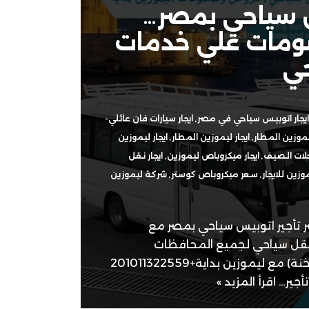
س سياحي بمصر…
مات علي خدمات
حي
ايجار اتوبيس سياحي في مصر
,
ايجار سيارات فان عائلي-
ليموزين المطار
,
ايجار ليموزين المطار
,
ايجار ليموزين
حلات الصيف
,
ايجار ميكروباص ليموزين
,
ايجار نقل
زين للايجار
,
سعر ميكروباص كوستر
,
شركة ليموزين
 تأجير اتوبيس سياحي بمصر مع
ل سياحي لجميع المحافظات
(الاسكندريه، الغردقة، السخنة) مع ليموزين بداية+201011322559
جير…
اقرأ المزيد »