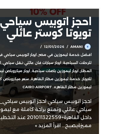
احجز اتوبيس سياحي_
تويوتا كوستر عائلي
12/01/2026
AMANI
افضل خدمة ليموزين في مصر
,
ايجار اتوبيس سياحي 
للرحلات السياحية
,
ايجار سيارات فان عائلي-نقل سياحي
,
ا
المطار
,
ايجار ليموزين باصات سياحية
,
ايجار ميكروباص لي
للايجار
,
خدمة ليموزين مطار القاهرة
,
سعر ميكروباص ك
ليموزين مطار القاهره..CAIRO AIRPORT
احجز اتوبيس سياحي احجز اتوبيس سياحي_اي
سياحي عائلي وتمتع براحة كاملة مع ليموز
داخل القاهرة+1011322559
مميزةيصبح…
اقرأ المزيد »