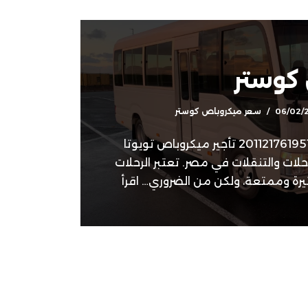
 كوستر
06/02/
سعر ميكروباص كوستر
سعر ميكروباص كوستر |+201121761951 تأجير ميكروباص تويوتا
حلات والتنقلات في مصر. تعتبر الرحلات
يرة وممتعة، ولكن من الضروري…
اقرأ