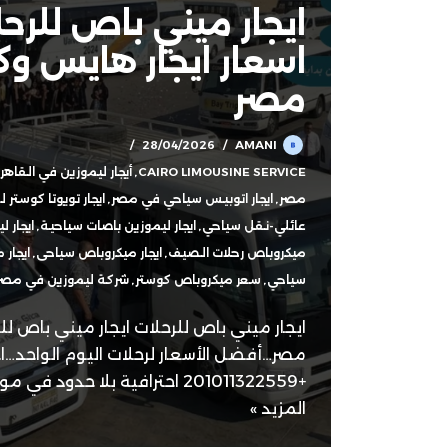
ايجار ميني باص للر
اسعار ايجار هايس و
مصر
28/04/2026
AMANI
CAIRO LIMOUSINE SERVICE
,
أيجار ليموزين في القاهر
مصر
,
ايجار اتوبيس سياحي في مصر
,
ايجار تويوتا كوستر 
عائلي-نقل سياحي
,
ايجار ليموزين باصات سياحية
,
ايجار 
ميكروباص رحلات الصيف
,
ايجار ميكروباص سياحى
,
ايجار
سياحي
,
سعر ميكروباص كوستر
,
شركة ليموزين في مصر
ايجار ميني باص للرحلات ايجار ميني باص ل
مصر…أفضل الأسعار لرحلات اليوم الواحد…اح
+201011322559 احترافية بلا حدود في موسم المعارض…
المزيد »