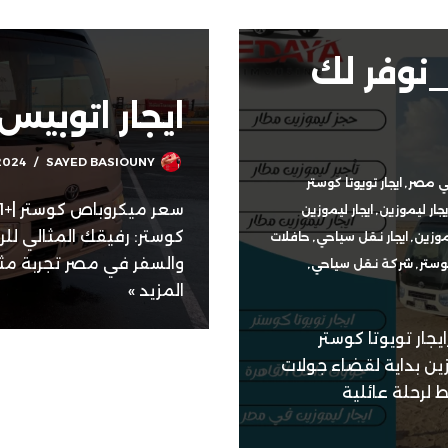
نوفر لك
ايجار اتوبيس
2024
SAYED BASIOUNY
في مصر
,
ايجار تويوتا كوستر
يجار ليموزين
,
ايجار ليموزين
كوستر: رفيقك المثالي للر
موزين
,
ايجار نقل سياحي
,
حافلات
والسفر في مصر تجربة مث
وستر
,
شركة نقل سياحي
,
المزيد »
جار تويوتا كوستر
ين بداية لقضاء جولات
20 عند التخطيط لرحلة عائلية