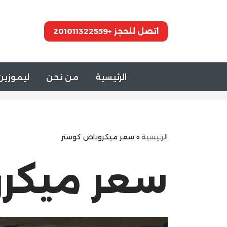
تخطى
اتصل للحجز +201011322559
إلى
المحتوى
الرئيسية
من نحن
ليموزين 
الرئيسية
»
سعر ميكروباص كوستر
سعر ميكر