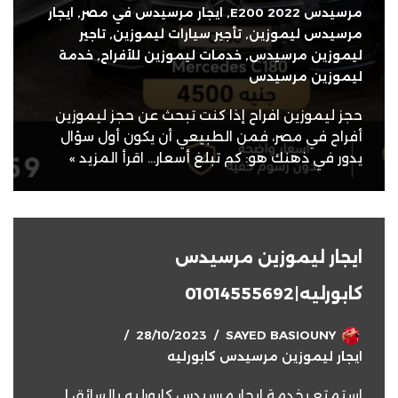
مرسيدس E200 2022
,
ايجار مرسيدس في مصر
,
ايجار
مرسيدس ليموزين
,
تأجير سيارات ليموزين
,
تاجير
ليموزين مرسيدس
,
خدمات ليموزين للأفراح
,
خدمة
ليموزين مرسيدس
حجز ليموزين افراح إذا كنت تبحث عن حجز ليموزين
أفراح في مصر، فمن الطبيعي أن يكون أول سؤال
يدور في ذهنك هو: كم تبلغ أسعار…
اقرأ المزيد »
ايجار ليموزين مرسيدس
كابورليه|01014555692
28/10/2023
SAYED BASIOUNY
ايجار ليموزين مرسيدس كابورليه
استمتع بخدمة ايجار مرسيدس كابورليه بالسائق |