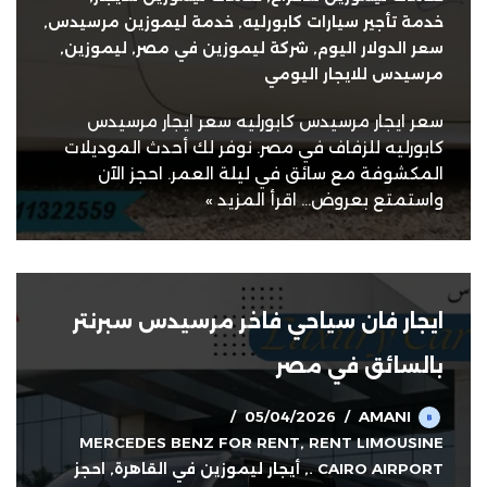
خدمة تأجير سيارات كابورليه
,
خدمة ليموزين مرسيدس
,
سعر الدولار اليوم
,
شركة ليموزين في مصر
,
ليموزين
,
مرسيدس للايجار اليومي
سعر ايجار مرسيدس كابورليه سعر ايجار مرسيدس
كابورليه للزفاف في مصر. نوفر لك أحدث الموديلات
المكشوفة مع سائق في ليلة العمر. احجز الآن
واستمتع بعروض…
اقرأ المزيد »
ايجار فان سياحي فاخر مرسيدس سبرنتر
بالسائق في مصر
05/04/2026
AMANI
MERCEDES BENZ FOR RENT
,
RENT LIMOUSINE
CAIRO AIRPORT .
,
أيجار ليموزين في القاهرة
,
احجز