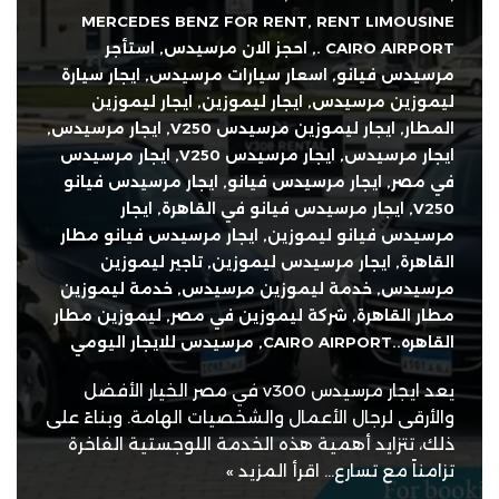
MERCEDES BENZ FOR RENT
,
RENT LIMOUSINE
CAIRO AIRPORT .
,
احجز الان مرسيدس
,
استأجر
مرسيدس فيانو
,
اسعار سيارات مرسيدس
,
ايجار سيارة
ليموزين مرسيدس
,
ايجار ليموزين
,
ايجار ليموزين
المطار
,
ايجار ليموزين مرسيدس V250
,
ايجار مرسيدس
,
ايجار مرسيدس
,
ايجار مرسيدس V250
,
ايجار مرسيدس
في مصر
,
ايجار مرسيدس فيانو
,
ايجار مرسيدس فيانو
V250
,
ايجار مرسيدس فيانو في القاهرة
,
ايجار
مرسيدس فيانو ليموزين
,
ايجار مرسيدس فيانو مطار
القاهرة
,
ايجار مرسيدس ليموزين
,
تاجير ليموزين
مرسيدس
,
خدمة ليموزين مرسيدس
,
خدمة ليموزين
مطار القاهرة
,
شركة ليموزين في مصر
,
ليموزين مطار
القاهره..CAIRO AIRPORT
,
مرسيدس للايجار اليومي
يعد ايجار مرسيدس v300 في مصر الخيار الأفضل
والأرقى لرجال الأعمال والشخصيات الهامة. وبناءً على
ذلك، تتزايد أهمية هذه الخدمة اللوجستية الفاخرة
تزامناً مع تسارع…
اقرأ المزيد »