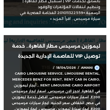
بالسائق لخدمات VIP | استقبال مطار القاهرة |
وتنظيم انتقالات المؤتمرات والوفود
الرسمية.+201011322559 الفخامة العصرية في
سيارة مرسيدس…
اقرأ المزيد »
ليموزين مرسيدس مطار القاهرة.. خدمة
توصيل VIP للعاصمة الإدارية الجديدة
18/04/2026
AMANI
CAIRO LIMOUSINE SERVICE
,
LIMOUSINE RENTAL
,
MERCEDES BENZ FOR RENT
,
RENT CAR IN CAIRO
,
RENT LIMOUSINE CAIRO AIRPORT .
,
أيجار ليموزين
في القاهرة
,
احجز الان مرسيدس
,
اسعار ايجار مرسيدس
E200
,
اسعار سيارات مرسيدس
,
افضل خدمة ليموزين
في مصر
,
انخفاض سعر الجنيه
,
ايجار سيارات مرسيدس
E200
,
ايجار سيارة ليموزين مرسيدس
,
ايجار ليموزين
,