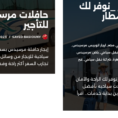
_نوفر لك
حافلات مرس
طار
للتأجير
2023
SAYED BASIOUNY
في مصر
,
ايجار اتوبيس مرسيدس
,
 نقل سياحي
,
باص مرسيدس
سياحية للإيجار من وسائل
هرة
,
شركة نقل سياحي
,
غير
تجارب السفر أكثر راحة وف
وفر لك الراحة والأمان
لات سياحيه بأفضل
اقرأ