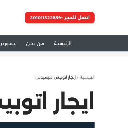
تخطى
اتصل للحجز +201011322559
إلى
المحتوى
الرئيسية
من نحن
ليموزين 
الرئيسية
»
ايجار اتوبيس مرسيدس
ايجار اتو