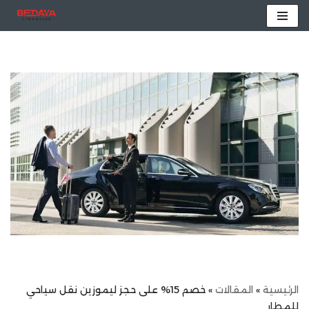
تخطى
إلى
المحتوى
الرئيسية
»
المقالات
»
خصم 15% على حجز ليموزين نقل سياحي
للمطار