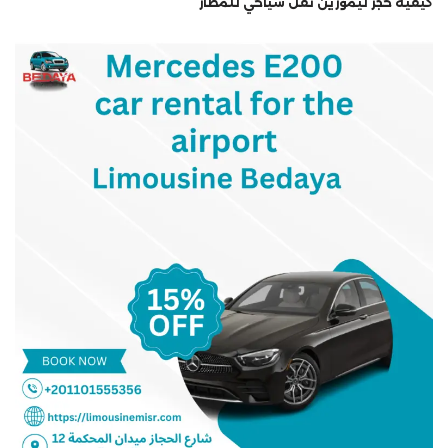
كيفية حجز ليموزين نقل سياحي للمطار