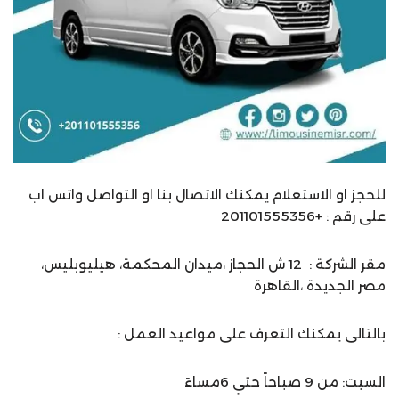
للحجز او الاستعلام يمكنك الاتصال بنا او التواصل واتس اب
على رقم : +201101555356
مقر الشركة : 12 ش الحجاز ،ميدان المحكمة، هيليوبليس،
مصر الجديدة ،القاهرة
بالتالى يمكنك التعرف على مواعيد العمل :
السبت: من 9 صباحاً حتي 6مساءً