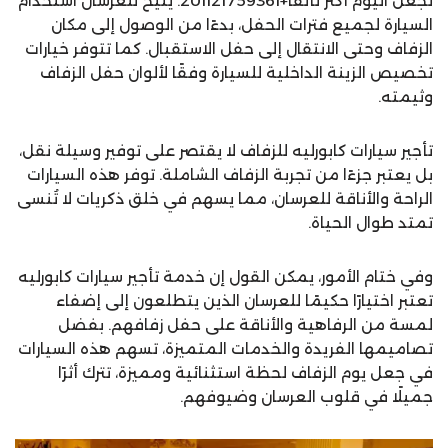
تجعل اليوم أكثر تألقًا+201121759361. يتيح للعرسان استخدام
السيارة لجميع فترات الحفل، بدءًا من الوصول إلى مكان
الزفاف وحتى الانتقال إلى حفل الاستقبال. كما تتوفر خيارات
تخصيص الزينة الداخلية للسيارة وفقًا لألوان حفل الزفاف
وثيمته.
تأجير سيارات كابورليه للزفاف لا يقتصر على توفير وسيلة نقل،
بل يعتبر جزءًا من تجربة الزفاف الشاملة. توفر هذه السيارات
الراحة والأناقة للعرسان، مما يسهم في خلق ذكريات لا تُنسى
تمتد طوال الحياة.
وفي ختام الأمور، يمكن القول إن خدمة تأجير سيارات كابورليه
تعتبر اختيارًا حكيمًا للعرسان الذين يتطلعون إلى إضفاء
لمسة من الرفاهية والأناقة على حفل زفافهم. بفضل
تصاميمها الفريدة والخدمات المتميزة، تسهم هذه السيارات
في جعل يوم الزفاف لحظة استثنائية ومميزة، تترك أثرًا
جميلًا في قلوب العرسان وضيوفهم.