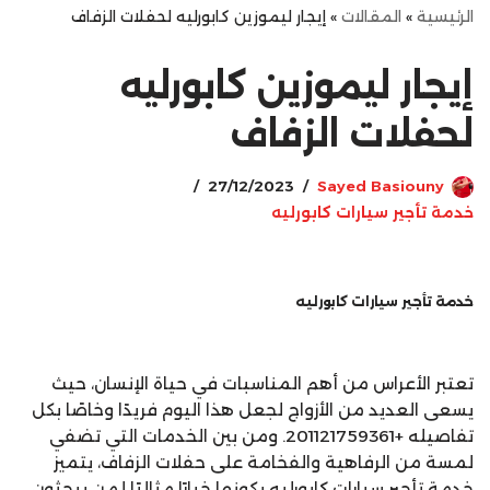
الرئيسية
»
المقالات
»
إيجار ليموزين كابورليه لحفلات الزفاف
إيجار ليموزين كابورليه
لحفلات الزفاف
27/12/2023
Sayed Basiouny
خدمة تأجير سيارات كابورليه
خدمة تأجير سيارات كابورليه
تعتبر الأعراس من أهم المناسبات في حياة الإنسان، حيث
يسعى العديد من الأزواج لجعل هذا اليوم فريدًا وخاصًا بكل
تفاصيله +201121759361. ومن بين الخدمات التي تضفي
لمسة من الرفاهية والفخامة على حفلات الزفاف، يتميز
خدمة تأجير سيارات كابورليه بكونها خيارًا مثاليًا لمن يبحثون