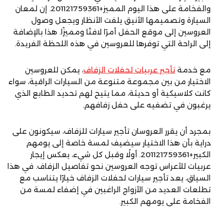
والفخامة على هذا اليوم المميز+201121759361. إن لمعان
السيارة وتصميمها الأنيق يلفت الأنظار ويجعل وصول
العروسين إلى موقع الحفل أمرًا لافتًا ومميزًا. هذا بالإضافة
إلى الراحة التي توفرها للعروسين في هذه اللحظة الفريدة.
مع خدمة
تأجير عربيات لحفلات الزفاف
، يمكن للعروسين
الاختيار من بين مجموعة متنوعة من السيارات الراقية، سواء
كانت كلاسيكية أو حديثة، مما يتيح لهم تحديد الطابع الذي
يرغبون في تضفيه على حفل زفافهم.
بمجرد أن يقرر العروسان تأجير سيارات للزفاف، سيكونون على
دراية بأن هذا الاختيار سيضيف لمسة خاصة إلى يومهم
الكبير+201121759361. أولًا وقبل كل شيء، يعكس إيجار
عربيات للأعراس توجه العروسين نحو تفاصيل الزفاف. في هذا
السياق، يعد تأجير سيارات لحفلات الزفاف خيارًا يتناسب مع
تطلعات العديد من الأزواج الراغبين في إضفاء لمسة من
الفخامة على يومهم الكبير.