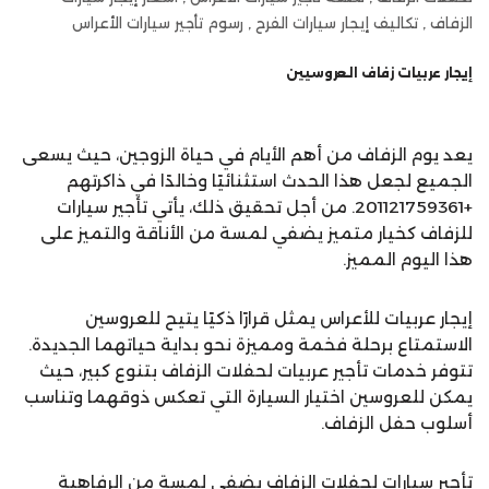
الزفاف , تكاليف إيجار سيارات الفرح , رسوم تأجير سيارات الأعراس
إيجار عربيات زفاف العروسيين
يعد يوم الزفاف من أهم الأيام في حياة الزوجين، حيث يسعى
الجميع لجعل هذا الحدث استثنائيًا وخالدًا في ذاكرتهم
+201121759361. من أجل تحقيق ذلك، يأتي تأجير سيارات
للزفاف كخيار متميز يضفي لمسة من الأناقة والتميز على
هذا اليوم المميز.
إيجار عربيات للأعراس يمثل قرارًا ذكيًا يتيح للعروسين
الاستمتاع برحلة فخمة ومميزة نحو بداية حياتهما الجديدة.
تتوفر خدمات تأجير عربيات لحفلات الزفاف بتنوع كبير، حيث
يمكن للعروسين اختيار السيارة التي تعكس ذوقهما وتناسب
أسلوب حفل الزفاف.
تأجير سيارات لحفلات الزفاف يضفي لمسة من الرفاهية