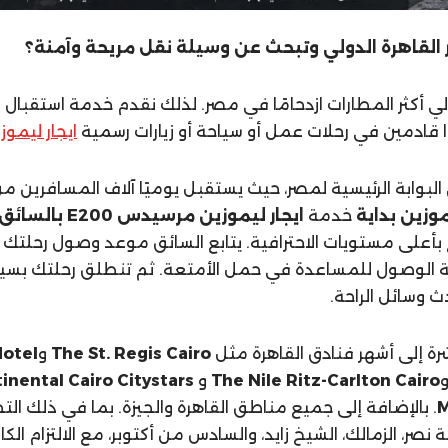
لقاهرة الدولي وتبحث عن وسيلة نقل مريحة وآمنة؟
ولي أكثر المطارات ازدحامًا في مصر. لذلك نقدم خدمة استقبال
ا قادمين في رحلات عمل أو سياحة أو زيارات رسمية
ايجار ليموز
البوابة الرئيسية لمصر، حيث يستقبل يوميًا آلاف المسافرين م
وزين بداية
خدمة
ايجار ليموزين مرسيدس E200 بالسائق
ح بأعلى مستويات الاحترافية. يتابع السائق موعد وصول رحلتك
ث وسائل الراحة.
شرة إلى أشهر فنادق القاهرة مثل
The St. Regis Cairo
و
Hotel
The Nile Ritz-Carlton Cairo
و
inental Cairo Citystars
M
. بالإضافة إلى جميع مناطق القاهرة والجيزة. بما في ذلك ال
ة نصر، الزمالك، الشيخ زايد، والسادس من أكتوبر، مع الالتزام ال