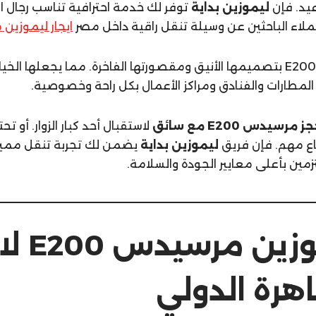
اعيد. فإن
ليموزين بداية
توفر لك خدمة احترافية تناسب رجال ال
عملاء الباحثين عن وسيلة تنقل راقية داخل مصر
ايجار ليموزين
تتميز سيارة مرسيدس E200 بتصميمها الأنيق ومقصورتها الفاخرة. مما يجعلها 
المطارات والفنادق ومراكز الأعمال بكل راحة وخصوصية.
ز مرسيدس E200 مع سائق
لاستقبال أحد كبار الزوار. أو تح
اع مهم. فإن فريق
ليموزين بداية
يضمن لك تجربة تنقل مميزة
مين بأعلى معايير الجودة والسلامة.
ايجار لي
اهرة الدولي