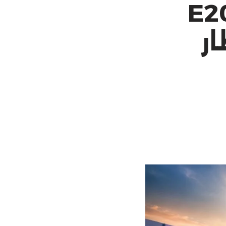
ين مرسيدس E200
ار