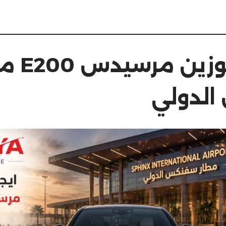
ايجار لي
لدولي