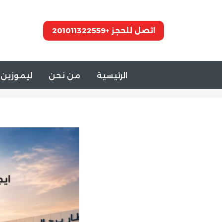
تخطى
اتصل للحجز +201011322559
إلى
المحتوى
الرئيسية
من نحن
ليموزين 