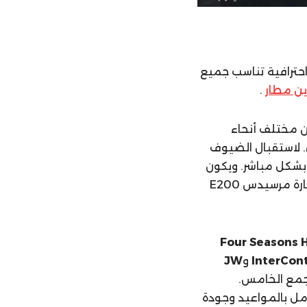
 احترافية تناسب جميع
ين مطار
.
ن مختلف أنحاء
. لاستقبال الضيوف
 بشكل مباشر. ويكون
في انتظارك داخل صالة الوصول للمساعدة في حمل الأمتعة. ثم تنطلق رحلتك بسيارة مرسيدس E200
Four Seasons 
InterCont
و
JW
تجمع الخامس.
كامل بالمواعيد وجودة