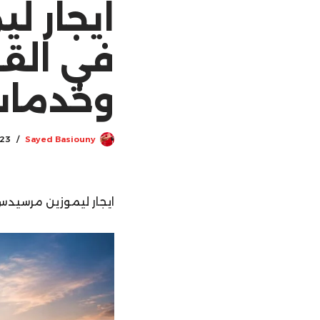
في القا
وخدمات P
023
Sayed Basiouny
ايجار ليموزين مرسيدس 00