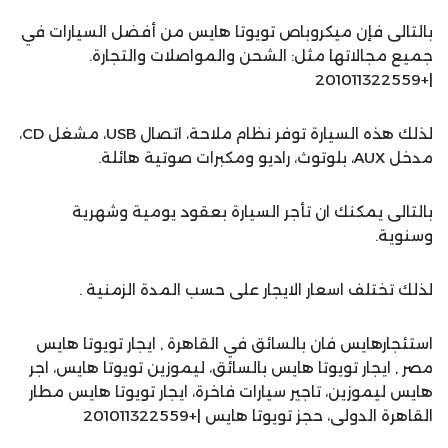
بالتالى فإن ميكروباص تويوتا هايس من أفضل السيارات في
جميع مجالاتها مثل: الشحن والمواصلات والتجارة.
|+201011322559
لذلك هذه السيارة توفر نظام ملاحة، اتصال USB، مشغل CD،
مدخل AUX، بلوتوث، راديو ومكبرات صوتية هائلة.
بالتالى يمكنك ان تأجر السيارة بعقود يومية وشهرية
وسنوية.
لذلك تختلف اسعار الايجار على حسب المدة الزمنية .
استئجارهايس فان بالسائق في القاهرة , ايجار تويوتا هايس
مصر , ايجار تويوتا هايس بالسائق، ليموزين تويوتا هايس، اجر
هايس ليموزين، تاجير سيارات فاخرة، ايجار تويوتا هايس مطار
القاهرة الدولى، حجز تويوتا هايس |+201011322559