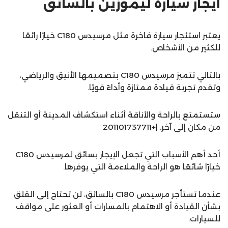
ايجار سيارة ليموزين بالسائق
يعتبر استئجار سيارة فاخرة مثل مرسيدس C180 خيارًا رائعًا
للكثير من الأشخاص.
بالتالي تتميز مرسيدس C180 بتصميمها الأنيق والرياضي،
وتقدم تجربة قيادة ممتازة وأداءً قويًا.
ستستمتع بالراحة والأناقة أثناء استكشاف المدينة أو التنقل
من مكان إلى آخر. |+201101737711
أحد أهم الأسباب التي تجعل الإيجار بسائق لمرسيدس C180
خيارًا شائعًا هو الراحة والملاءمة التي يوفرها.
عندما تستأجر مرسيدس C180 بالسائق، لن تحتاج إلى القلق
بشأن القيادة أو الاهتمام بالمسارات أو العثور على مواقف
للسيارات.